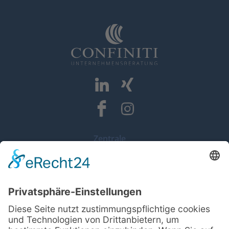
Zentrale
Confiniti GmbH
Dorfstraße 26
22113 Oststeinbek (Hamburg)
Standort Braunschweig
Confiniti GmbH
Inhoffenstraße 7