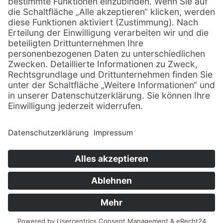
38124 Braunschweig
T. +49 531 88617-470
F. +49 531 88617-471
E. info@confiniti.de
HOME
LEISTUNGEN
ÜBER UNS
KARRIERE
AKADEMIE
BLOG
KONTAKT
© 2026 Confiniti GmbH – Alle Rechte vorbehalten
Impressum
|
Datenschutz
|
AGB