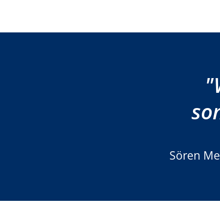
"
son
Sören Mey