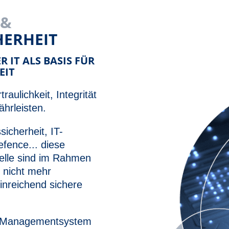
 &
HERHEIT
 IT ALS BASIS FÜR
EIT
raulichkeit, Integrität
hrleisten.
icherheit, IT-
efence... diese
lle sind im Rahmen
 nicht mehr
inreichend sichere
in Managementsystem