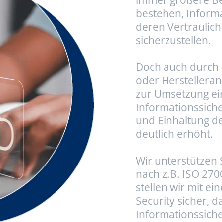
bestehen, Inform
deren Vertraulichk
sicherzustellen.
Doch auch durch
oder Herstelleran
zur Umsetzung ei
Informationssich
und Einhaltung d
deutlich erhöht.
Wir unterstützen 
nach z.B. ISO 27
stellen wir mit e
Security sicher, 
Informationssiche