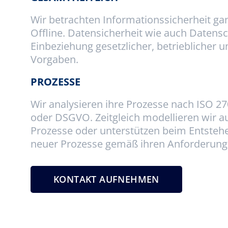
Wir betrachten Informationssicherheit gan
Offline. Datensicherheit wie auch Datens
Einbeziehung gesetzlicher, betrieblicher u
Vorgaben.
PROZESSE
Wir analysieren ihre Prozesse nach ISO 2
oder DSGVO. Zeitgleich modellieren wir a
Prozesse oder unterstützen beim Entste
neuer Prozesse gemäß ihren Anforderung
KONTAKT AUFNEHMEN