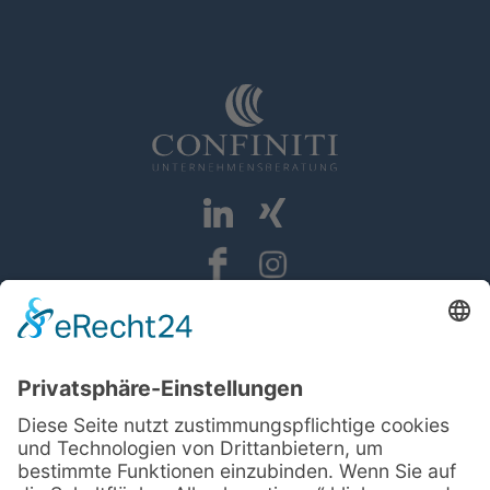
Zentrale
Confiniti GmbH
Dorfstraße 26
22113 Oststeinbek (Hamburg)
Standort Braunschweig