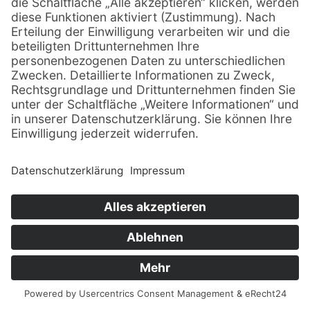
Confiniti GmbH
Inhoffenstraße 7
38124 Braunschweig
T. +49 531 88617-470
F. +49 531 88617-471
E. info@confiniti.de
HOME
LEISTUNGEN
ÜBER UNS
KARRIERE
AKADEMIE
BLOG
KONTAKT
© 2026 Confiniti GmbH – Alle Rechte vorbehalten